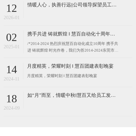
情暖人心，执善行远||公司领导探望员工患病家属
12
2026-01
携手共进 铸就辉煌 ‖ 慧百自动化十周年庆典颁奖活动圆满举行
02
/*2014-2024 热烈庆祝慧百自动化成立10周年 携手共
2025-01
进 铸就辉煌 时光作卷，我们为答2014-2024东莞市慧
百自动化有限公司迎来了十周年的光辉时刻这十年，
是勇毅前行的十年，是荣耀与使命交织的十年。十
月度精英，荣耀时刻 ‖ 慧百团建表彰晚宴
14
年”不仅仅是一个时间跨度，更是承载着成长与梦想
的旅程
2024-11
如“月”而至，情暖中秋‖慧百又给员工发中秋暖心福利啦
18
2024-09