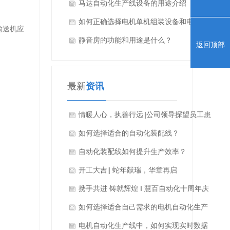
马达自动化生产线设备的用途介绍
如何正确选择电机单机组装设备和电机自
输送机应
动化生产线？
静音房的功能和用途是什么？
返回顶部
最新
资讯
情暖人心，执善行远||公司领导探望员工患
病家属
如何选择适合的自动化装配线？
自动化装配线如何提升生产效率？
开工大吉|| 蛇年献瑞，华章再启
携手共进 铸就辉煌 ‖ 慧百自动化十周年庆
典颁奖活动圆满举行
如何选择适合自己需求的电机自动化生产
线？
电机自动化生产线中，如何实现实时数据