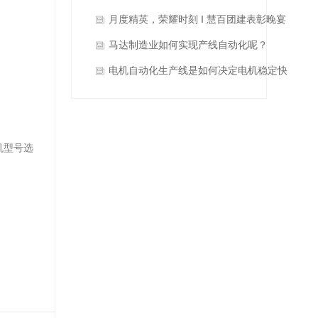
采集与生产过程监控？
月度精英，荣耀时刻 ‖ 慧百团建表彰晚宴
马达制造业如何实现产线自动化呢？
电机自动化生产线是如何决定电机稳定快
速生产运行的？
机型号选