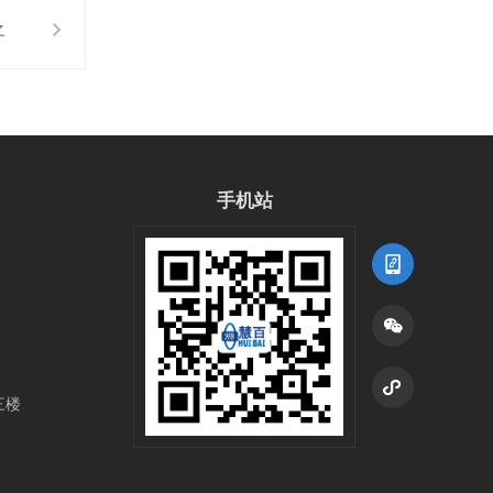
之
！
手机站
三楼