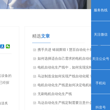
服务热线
关注微信
精选
文章
携手共进 铸就辉煌 ‖ 慧百自动化十周年庆
典颁奖活动圆满举行
如何选择适合自己需求的电机自动化生产
关注公众号
线？
电机自动化生产线中，如何实现实时数据
送设备的
采集与生产过程监控？
马达制造业如何实现产线自动化呢？
已经探
手机站
电机自动化生产线是如何决定电机稳定快
速生产运行的？
无刷电机自动化生产线
马达自动化生产线定制需要注意什么？
输送炙
抖音号