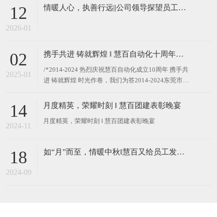
情暖人心，执善行远||公司领导探望员工患病家属
12
2026-01
携手共进 铸就辉煌 ‖ 慧百自动化十周年庆典颁奖活动圆满举行
02
/*2014-2024 热烈庆祝慧百自动化成立10周年 携手共
2025-01
进 铸就辉煌 时光作卷，我们为答2014-2024东莞市慧
百自动化有限公司迎来了十周年的光辉时刻这十年，
是勇毅前行的十年，是荣耀与使命交织的十年。十
月度精英，荣耀时刻 ‖ 慧百团建表彰晚宴
14
年”不仅仅是一个时间跨度，更是承载着成长与梦想
的旅程
2024-11
如“月”而至，情暖中秋‖慧百又给员工发中秋暖心福利啦
18
2024-09