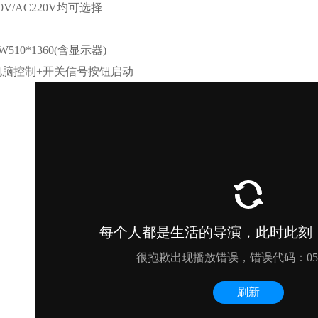
0V/AC220V均可选择
W510*1360(含显示器)
电脑控制+开关信号按钮启动